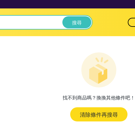
搜尋
找不到商品嗎？換換其他條件吧！
清除條件再搜尋