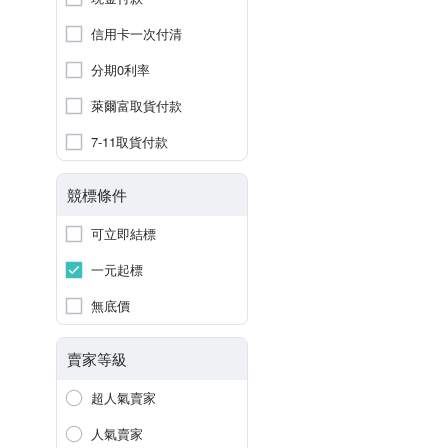
信用卡一次付清
分期0利率
萊爾富取貨付款
7-11取貨付款
競標條件
可立即結標
一元起標
無底價
賣家等級
超人氣賣家
人氣賣家