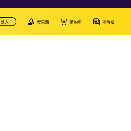
登入
賣東西
購物車
即時通