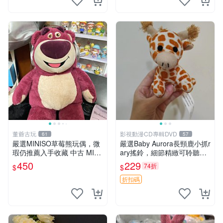
董爺古玩
影視動漫CD專輯DVD
61
57
嚴選MINISO草莓熊玩偶，微
嚴選Baby Aurora長頸鹿小抓r
瑕仍推薦入手收藏 中古 MINI
ary搖鈴，細節精緻可聆聽清
SO 草莓熊 玩具 收藏
脆鈴音 軟萌可愛 定制紀念 金
450
229
74折
$
$
屬搖鈴 新手媽咪推薦 長頸鹿
抓rary 搖鈴
折扣碼