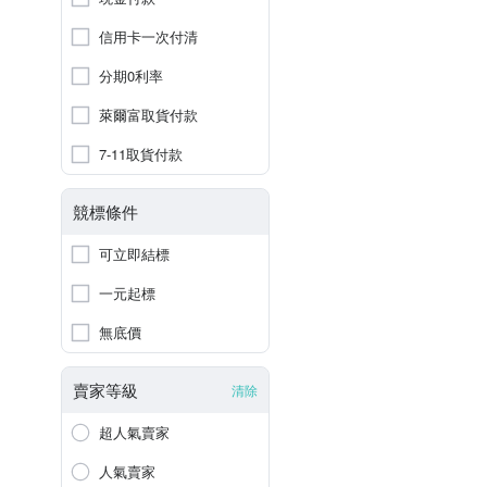
信用卡一次付清
分期0利率
萊爾富取貨付款
7-11取貨付款
競標條件
可立即結標
一元起標
無底價
賣家等級
清除
超人氣賣家
人氣賣家