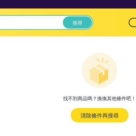
搜尋
找不到商品嗎？換換其他條件吧！
清除條件再搜尋