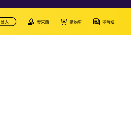
登入
賣東西
購物車
即時通