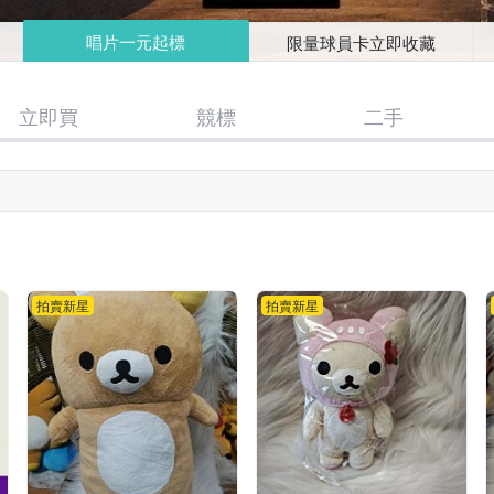
唱片一元起標
限量球員卡立即收藏
立即買
競標
二手
拍賣新星
拍賣新星