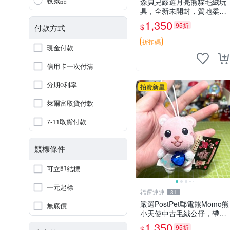
收藏品
森貝兒嚴選月亮熊貓毛絨玩
具，全新未開封，質地柔軟
適合收藏 月亮熊貓 毛絨玩
1,350
95折
$
付款方式
具 新款 儲倉直銷
折扣碼
現金付款
信用卡一次付清
分期0利率
拍賣新星
萊爾富取貨付款
7-11取貨付款
競標條件
可立即結標
一元起標
福運連連
31
嚴選PostPet郵電熊Momo熊
無底價
小天使中古毛絨公仔，帶標
牌保存完好。絕版稀有少見
1,350
95折
$