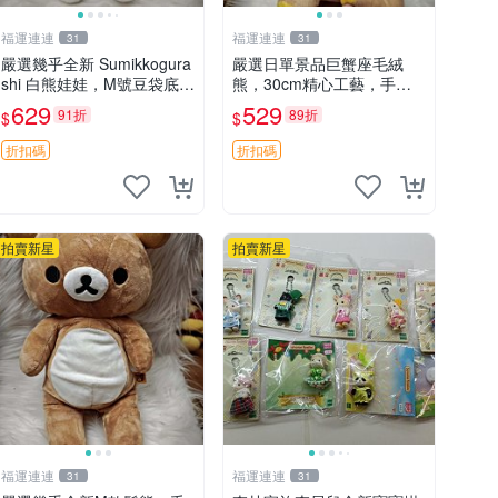
福運連連
福運連連
31
31
嚴選幾乎全新 Sumikkogura
嚴選日單景品巨蟹座毛絨
shi 白熊娃娃，M號豆袋底
熊，30cm精心工藝，手感
部，穩固不易倒，毛絨布標
軟糯推薦收藏送人 巨蟹座
629
529
91折
89折
$
$
附贈，極致軟糯手感，精工
毛絨玩具 精緻做工
細作值得典藏，尺寸24c
折扣碼
折扣碼
m，收藏佳品贈禮
拍賣新星
拍賣新星
福運連連
福運連連
31
31