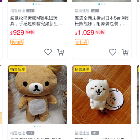
福運連連
福運連連
31
31
嚴選松熊素熊M號毛絨玩
嚴選全新未拆封日本SanX輕
具，手感超軟糯宛如新生，
松熊熊妹，附原裝包裝，毛
細節精緻完美無瑕，推薦送
絨質地極佳，細膩可愛，推
929
1,029
94折
95折
$
$
禮或珍藏，中古狀態保養得
薦收藏兼送禮，適合女性好
宜。 松熊 素熊 毛絨doll
友或家人，限量釋出。鬆
折扣碼
折扣碼
熊、熊玩偶、收藏品
拍賣新星
拍賣新星
福運連連
福運連連
31
31