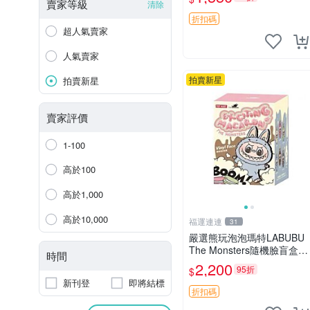
收藏品，微瑕可接受，狀態
賣家等級
清除
如圖。所見即所得，毛絨精
折扣碼
品嚴選推薦。 中古收藏
超人氣賣家
人氣賣家
拍賣新星
拍賣新星
賣家評價
1-100
高於100
高於1,000
高於10,000
福運連連
31
嚴選熊玩泡泡瑪特LABUBU
The Monsters隨機臉盲盒，
時間
萌趣馬卡龍設計 芝麻豆豆 L
2,200
95折
$
ABUBU LABUBU THE MO
新刊登
即將結標
NSTERS 橙色豆
折扣碼