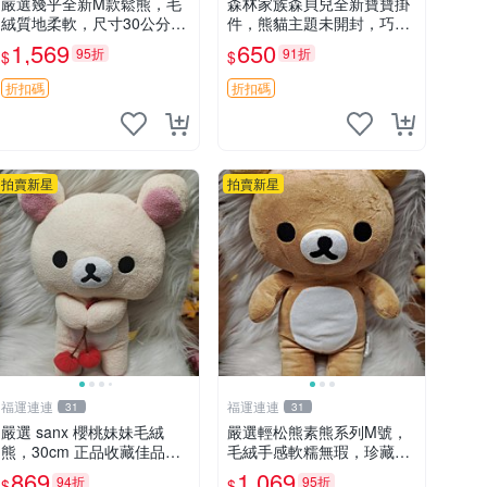
嚴選幾乎全新M款鬆熊，毛
森林家族森貝兒全新寶寶掛
絨質地柔軟，尺寸30公分，
件，熊貓主題未開封，巧克
做工精緻可愛，適合收藏或
力兔牛奶兔郁金香兔貓吉娃
1,569
650
95折
91折
$
$
贈送親友。中古使用痕跡，
娃嚴選，適合收藏 熊貓 森
手感依然優良。 鬆熊 嬰熊
林 寶寶
折扣碼
折扣碼
毛玩偶
拍賣新星
拍賣新星
福運連連
福運連連
31
31
嚴選 sanx 櫻桃妹妹毛絨
嚴選輕松熊素熊系列M號，
熊，30cm 正品收藏佳品，
毛絨手感軟糯無瑕，珍藏級
手感極軟，適合贈送與收藏
做工推薦收藏，尺寸35cm
869
1,069
94折
95折
$
$