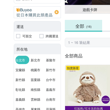
遊戲卡牌
全部
運送
(16)
可面交
跨國運送
1 ~ 16 筆結果
所在地
全部商品
台北市
新北市
基隆市
拍賣新星
宜蘭縣
桃園市
新竹市
新竹縣
苗栗縣
台中市
彰化縣
南投縣
嘉義市
嘉義縣
雲林縣
台南市
高雄市
屏東縣
花蓮縣