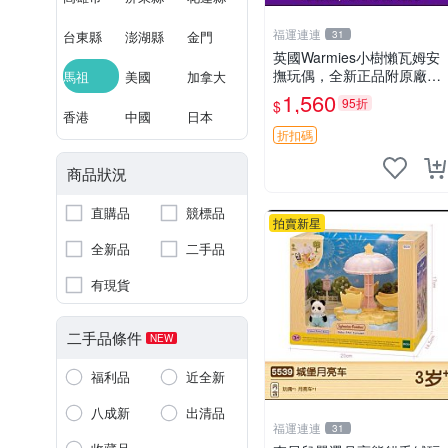
福運連連
台東縣
澎湖縣
金門
31
英國Warmies小樹懶瓦姆安
撫玩偶，全新正品附原廠吊
馬祖
美國
加拿大
牌與防塵袋，內藏薰衣草可
1,560
95折
$
加熱，適合各個年齡層，冷
香港
中國
日本
暖兩用享受抱抱樂趣，不容
折扣碼
錯過嚴選好物 溫暖 冷感
商品狀況
直購品
競標品
拍賣新星
全新品
二手品
有現貨
二手品條件
NEW
福利品
近全新
八成新
出清品
福運連連
31