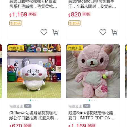
嚴選日版輕松熊熊哥M號素
嚴選Nagano自嘲熊笑臉手
熊系列毛絨熊，毛質柔軟，
玉，全新未開封，發貨前視
精緻可愛，尺寸35cm，保
頻確認，海南 廣西 貴州 嚴
1,169
820
95折
93折
$
$
存狀態優異。收藏或贈送皆
選Nagano自嘲熊笑臉手
為佳選。 中古 毛絨熊 毛玩
玉，全新未開封，發貨前視
折扣碼
折扣碼
偶
頻確認，四川 重慶 內
拍賣新星
拍賣新星
福運連連
福運連連
31
31
Chiikawa站姿飛鼠莫莫咖毛
嚴選Sanx櫻花限定輕松熊，
絨公仔日版推薦 托腮呆萌可
夏日 LIMITED EDITION 粉
愛 15cm豆袋底部 當代嚴選
色毛絨熊，背有拉鏈設計，
670
1,169
92折
95折
$
$