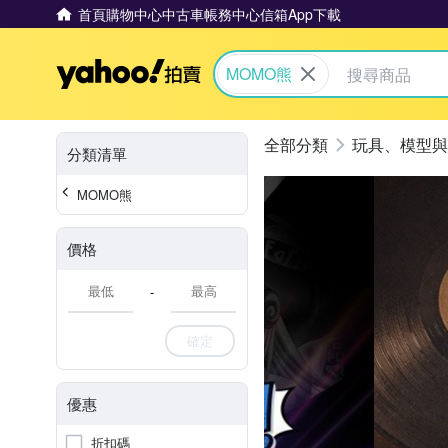
首頁
購物中心
中古車
帳務中心
信箱
App下載
Yahoo拍賣
MOMO熊
玩具、模型與
分類清單
MOMO熊
價格
-
確定
優惠
折扣碼