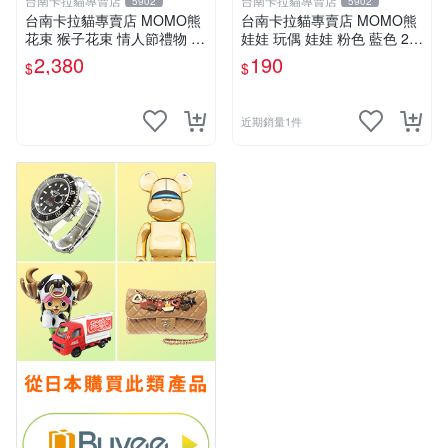
台南卡拉貓專賣店
台南卡拉貓專賣店
5902
5902
台南卡拉貓專賣店 MOMO熊
台南卡拉貓專賣店 MOMO熊
花束 猴子花束 情人節禮物 二
娃娃 玩偶 娃娃 粉色 藍色 2色
選一 可繡字 可今天寄明天到
分售
2,380
190
$
$
近期銷量1件