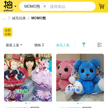
MOMO熊
登
絨毛玩偶
MOMO熊
全部
分類
最新上架
價格
最高人氣