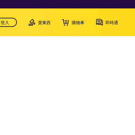
登入
賣東西
購物車
即時通