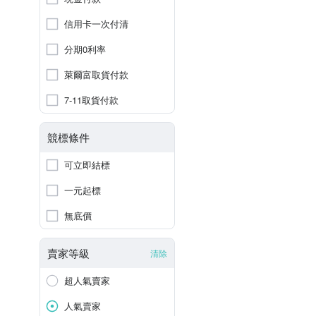
信用卡一次付清
分期0利率
萊爾富取貨付款
7-11取貨付款
競標條件
可立即結標
一元起標
無底價
賣家等級
清除
超人氣賣家
人氣賣家