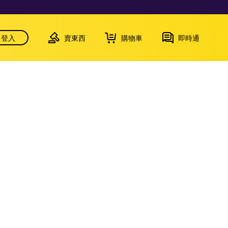
登入
賣東西
購物車
即時通