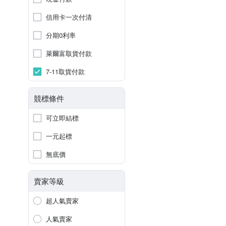
信用卡一次付清
分期0利率
萊爾富取貨付款
7-11取貨付款
競標條件
可立即結標
一元起標
無底價
賣家等級
超人氣賣家
人氣賣家