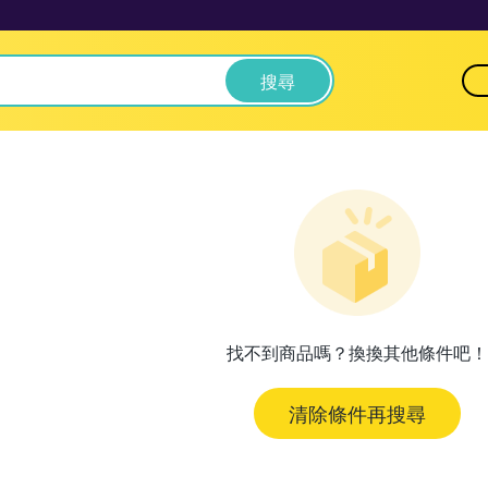
搜尋
找不到商品嗎？換換其他條件吧！
清除條件再搜尋