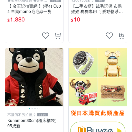
★金王記拍寶網 ★金王記
Y2067503817
1638
167
拍寶趣
【 金王記拍寶網 】(學4) C80
【二手衣櫃】絨毛玩偶 布偶
4 早期momo毛毛蟲一隻
娃娃 狗狗專用 可愛動物系列
耐咬耐磨玩具 玩偶 粉紅熊寵
1,880
10
$
$
物玩具 1120929
不議價不另拍圖片
1114
Kunamom30cm(櫃床橘袋）
95成新