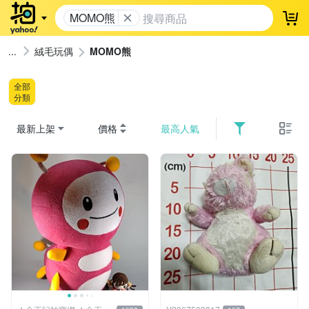
MOMO熊
登
絨毛玩偶
MOMO熊
全部
分類
最新上架
價格
最高人氣