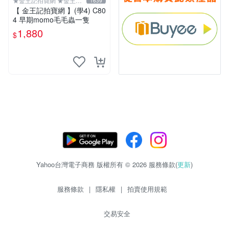
★金王記拍寶網 ★金王記
1639
拍寶趣
【 金王記拍寶網 】(學4) C80
4 早期momo毛毛蟲一隻
1,880
$
Yahoo台灣電子商務 版權所有 © 2026 服務條款(
更新
)
服務條款
|
隱私權
|
拍賣使用規範
交易安全