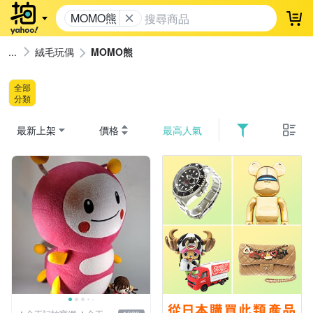
MOMO熊
登
絨毛玩偶
MOMO熊
全部
分類
最新上架
價格
最高人氣