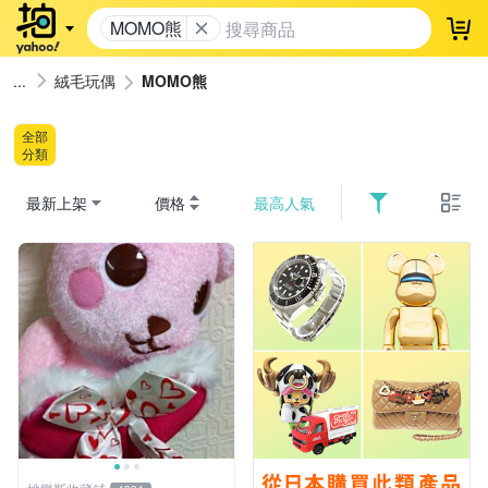
MOMO熊
登
絨毛玩偶
MOMO熊
全部
分類
最新上架
價格
最高人氣