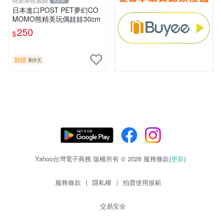
桃樂斯收藏鋪
4334
日本進口POST PET夢幻CO
MOMO熊精美玩偶娃娃30cm
250
$
競標
剩9天
Yahoo台灣電子商務 版權所有 © 2026 服務條款(
更新
)
服務條款
|
隱私權
|
拍賣使用規範
交易安全