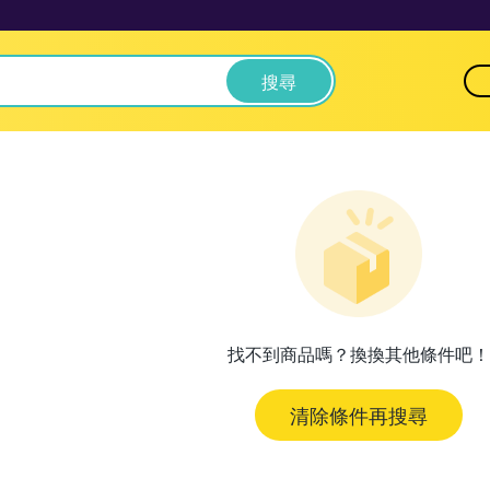
搜尋
找不到商品嗎？換換其他條件吧！
清除條件再搜尋