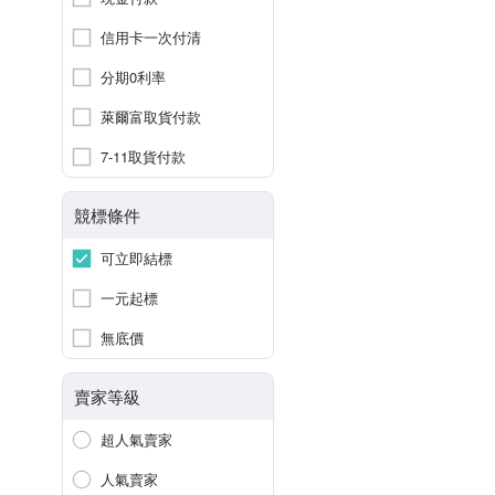
信用卡一次付清
分期0利率
萊爾富取貨付款
7-11取貨付款
競標條件
可立即結標
一元起標
無底價
賣家等級
超人氣賣家
人氣賣家