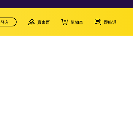
登入
賣東西
購物車
即時通