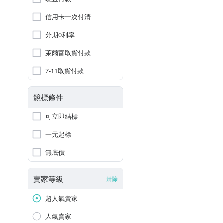
信用卡一次付清
分期0利率
萊爾富取貨付款
7-11取貨付款
競標條件
可立即結標
一元起標
無底價
賣家等級
清除
超人氣賣家
人氣賣家