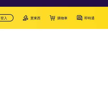
登入
賣東西
購物車
即時通