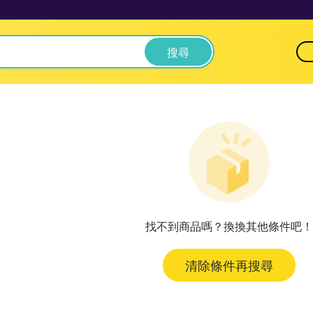
搜尋
找不到商品嗎？換換其他條件吧！
清除條件再搜尋