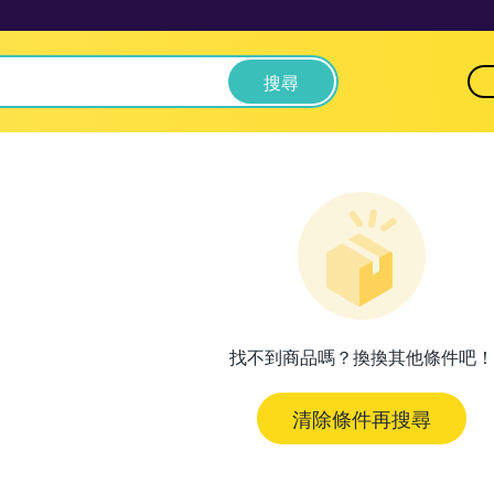
搜尋
找不到商品嗎？換換其他條件吧！
清除條件再搜尋