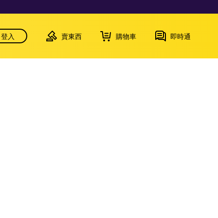
登入
賣東西
購物車
即時通