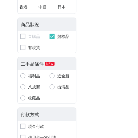
香港
中國
日本
商品狀況
直購品
競標品
有現貨
二手品條件
NEW
福利品
近全新
八成新
出清品
收藏品
付款方式
現金付款
信用卡一次付清