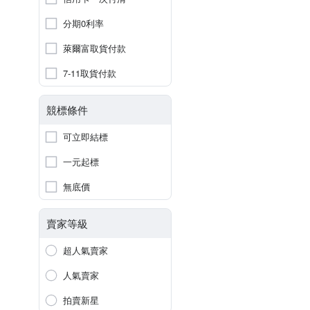
分期0利率
萊爾富取貨付款
7-11取貨付款
競標條件
可立即結標
一元起標
無底價
賣家等級
超人氣賣家
人氣賣家
拍賣新星