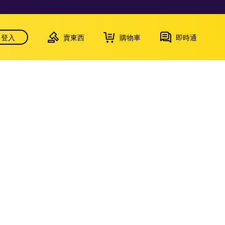
登入
賣東西
購物車
即時通