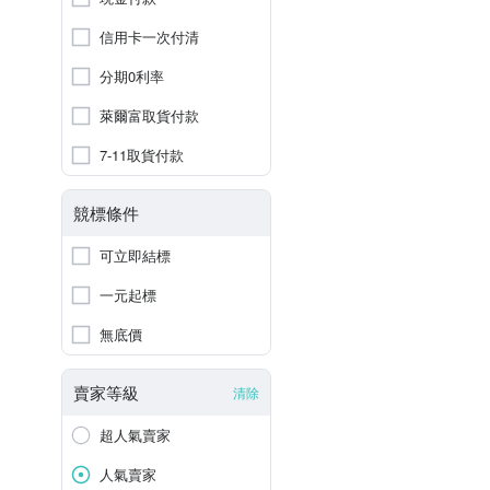
信用卡一次付清
分期0利率
萊爾富取貨付款
7-11取貨付款
競標條件
可立即結標
一元起標
無底價
賣家等級
清除
超人氣賣家
人氣賣家