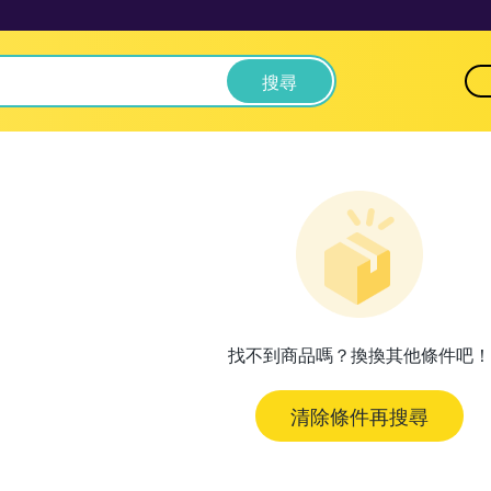
搜尋
找不到商品嗎？換換其他條件吧！
清除條件再搜尋