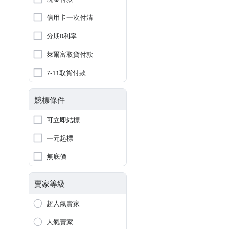
信用卡一次付清
分期0利率
萊爾富取貨付款
7-11取貨付款
競標條件
可立即結標
一元起標
無底價
賣家等級
超人氣賣家
人氣賣家