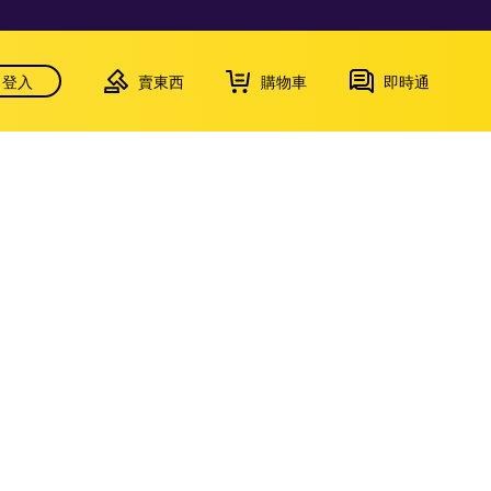
登入
賣東西
購物車
即時通