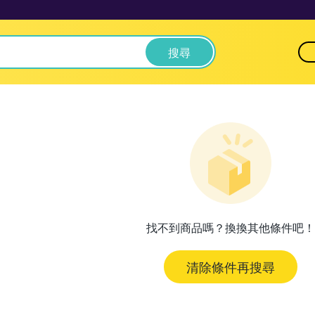
搜尋
找不到商品嗎？換換其他條件吧！
清除條件再搜尋