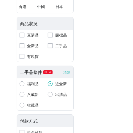
香港
中國
日本
商品狀況
直購品
競標品
全新品
二手品
有現貨
二手品條件
清除
NEW
福利品
近全新
八成新
出清品
收藏品
付款方式
現金付款