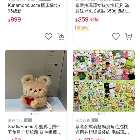
Kunamom30cm(櫃床橘袋）
嚴選拉瑪澤女孩安撫玩具 滿
95成新
意送補包 2號裝 650g 匹配嬰
幼童舒壓好伴侶 女孩專用 安
999
359
84折
$
$
心選擇 安撫玩偶 衝包 玩具
折扣碼
董爺古玩
水星百貨
61
1
StudioHaneul小熊愛心掛件
嚴選各式萌趣動漫角色抱枕，
五角星全新珍藏 紅色推薦收
適用各類場景裝飾 毛絨玩
藏 玩具掛飾 掛件 新品
具、卡通抱枕、趣味玩偶