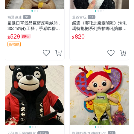
福運連連
董爺古玩
31
61
嚴選日單景品巨蟹座毛絨熊，
嚴選《哪吒之魔童鬧海》泡泡
30cm精心工藝，手感軟糯推
瑪特抱抱系列熊貓哪吒搪膠臉
薦收藏送人 巨蟹座 毛絨玩具
毛絨， STATE：如圖顯示 哪
529
820
89折
$
$
精緻做工
吒 毛絨公仔 泡泡瑪特
折扣碼
不議價不另拍圖片
影視動漫CD專輯DVD
1114
57