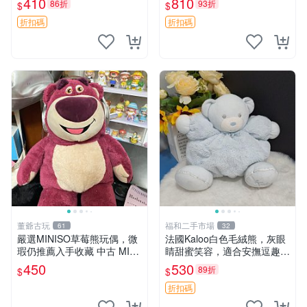
410
810
86折
93折
$
$
共賞。 麋鹿 豆袋 毛茸玩具
折扣碼
折扣碼
董爺古玩
福和二手市場
61
32
嚴選MINISO草莓熊玩偶，微
法國Kaloo白色毛絨熊，灰眼
瑕仍推薦入手收藏 中古 MINI
睛甜蜜笑容，適合安撫逗趣可
SO 草莓熊 玩具 收藏
愛，柔軟面料手感佳。14 白
450
530
89折
$
$
色安撫熊 毛絨玩具 寶寶逗樂
具
折扣碼