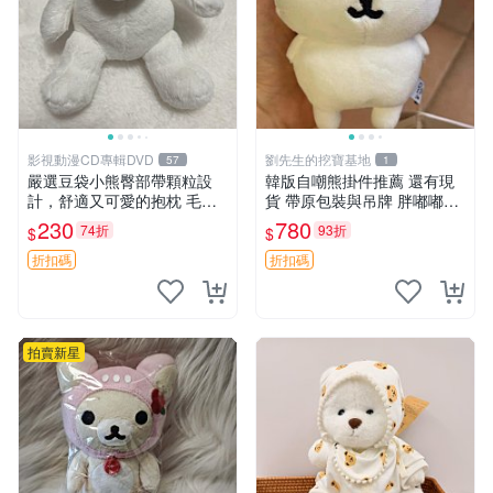
影視動漫CD專輯DVD
劉先生的挖寶基地
57
1
嚴選豆袋小熊臀部帶顆粒設
韓版自嘲熊掛件推薦 還有現
計，舒適又可愛的抱枕 毛絨
貨 帶原包裝與吊牌 胖嘟嘟超
抱枕、臀部按摩、坐墊
可愛 毛絨手感佳 小熊掛件 自
230
780
74折
93折
$
$
嘲抱枕 小熊抱枕
折扣碼
折扣碼
拍賣新星