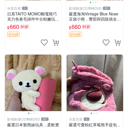
水星百貨
影視動漫CD專輯DVD
1
57
日系TAITO MOMO郵電熊巧
嚴選海淘Vintage Blue Nose
克力色卷毛掛件中古粉嫩玩偶
豆袋小熊，臀部與四肢俱全，
微瑕推薦 postpet momo 郵
坐高11公分，附原盒與吊牌
660
660
91折
91折
$
$
電熊 中古玩偶
收藏。藍鼻子小熊，值得擁有
玩具 憶熊
折扣碼
折扣碼
影視動漫CD專輯DVD
水星百貨
57
1
嚴選日本製熊妹玩具，柔軟實
嚴選可愛粉紅草莓熊手提包，