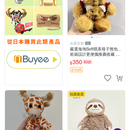
水星百貨
1
嚴選海淘Soft萌系母子熊包，
前袋設計更便攜推薦收藏 母
子熊 軟綿綿 包包
350
83折
$
折扣碼
拍賣新星