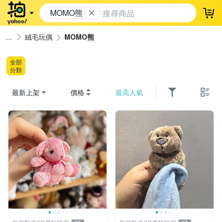
MOMO熊
登
絨毛玩偶
MOMO熊
全部
分類
最新上架
價格
最高人氣