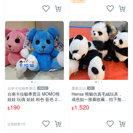
台南卡拉貓專賣店
董爺古玩
5902
61
台南卡拉貓專賣店 MOMO熊
Hansa 熊貓仿真毛絨玩具，
娃娃 玩偶 娃娃 粉色 藍色 2色
成色如一推薦收藏，拍下無疑
分售
心 熊貓 毛絨玩具 收藏
190
1,520
$
$
近期銷量1件