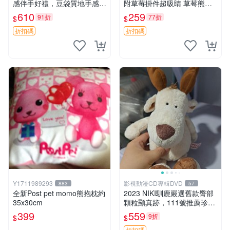
感伴手好禮，豆袋質地手感
附草莓掛件超吸睛 草莓熊手
佳，抱枕小熊 recom 推薦 白
提包 草莓掛件 可愛portunes
610
259
91折
77折
$
$
色豆袋 玩具
e
折扣碼
折扣碼
Y1711989293
影視動漫CD專輯DVD
883
57
全新Post pet momo熊抱枕約
2023 NIKI馴鹿嚴選舊款臀部
35x30cm
顆粒顯真跡，111號推薦珍藏
品 馴鹿 舊款 尾巴顆粒
399
559
9折
$
$
折扣碼