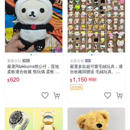
董爺古玩
水星百貨
61
1
嚴選Rilakkuma熊公仔，質地
嚴選多款超可愛毛絨玩具，適
柔軟適合收藏 熊玩偶 柔軟 公
合收藏與贈送 毛絨玩具、抱
仔 收藏
枕、公仔
620
1,150
95折
$
$
折扣碼