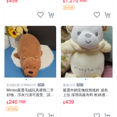
459
1,270
95折
$
$
折扣碼
影視動漫CD專輯DVD
董爺古玩
57
61
Miniso嚴選毛絨玩具裸熊二手
嚴選外銷安撫枕熊搖鈴 成色
好物，浮灰污漬可接受。請詳
上佳 採用高級布料 軟綿適合
閱照片再下單，售出不退不
收藏 安心選購 安撫枕 熊玩具
240
439
75折
$
$
換。全新品相收藏推薦。 裸
搖鈴
熊 毛絨玩具 收藏
折扣碼