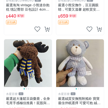
影視動漫CD專輯DVD
影視動漫CD專輯DVD
57
57
嚴選海淘 vintage 小熊迷你抱
嚴選小熊安撫巾，豆豆圓眼
枕 憶記臀部 豆包設計 4cm
睛，可愛又溫馨 超軟質安撫
高 推薦收藏 迷你豆包小熊、
巾，豆豆設計，哄睡好幫手
440
659
87折
91折
$
$
高臀部、豆袋抱枕
約克豆豆眼安撫巾 數碼豆豆
眼
折扣碼
折扣碼
水星百貨
水星百貨
1
1
嚴選超大蓬鬆豆袋麋鹿，全身
嚴選絨質安撫熊附搖鈴 寶寶
毛茸手感極佳推薦！屁股與四
最佳伴眠選擇 可愛可抱 絨毛
肢填充均勻，適合收藏與孩童
玩具 安撫熊 嬰兒用