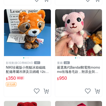
影視動漫CD專輯DVD
董藏
57
29
NIKI珍藏版小熊貓冰箱磁鐵
嚴選萬代Bandai郵電熊momo
配備專屬吊牌及豆綁繩 12cm
mo玫瑰卷毛款，附原盒與吊
廢品嚴選 好評推薦 小熊貓冰
牌，粉嫩可愛入手即柔軟～
350
950
83折
$
$
箱貼 磁鐵掛件 冰箱飾品
玫瑰卷毛 郵電熊 正品
折扣碼