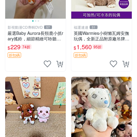
影視動漫CD專輯DVD
福運連連
57
31
嚴選Baby Aurora長頸鹿小抓r
英國Warmies小樹懶瓦姆安撫
ary搖鈴，細節精緻可聆聽清
玩偶，全新正品附原廠吊牌與
脆鈴音 軟萌可愛 定制紀念 金
防塵袋，內藏薰衣草可加熱，
229
1,560
74折
95折
$
$
屬搖鈴 新手媽咪推薦 長頸鹿
適合各個年齡層，冷暖兩用享
抓rary 搖鈴
受抱抱樂趣，不容錯過嚴選好
折扣碼
折扣碼
物 溫暖 冷感