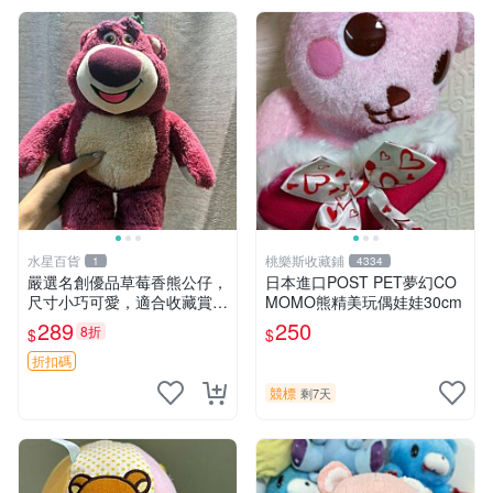
水星百貨
桃樂斯收藏鋪
1
4334
嚴選名創優品草莓香熊公仔，
日本進口POST PET夢幻CO
尺寸小巧可愛，適合收藏賞玩
MOMO熊精美玩偶娃娃30cm
30cm 玩具 公仔 草莓熊
289
250
8折
$
$
折扣碼
競標
剩7天