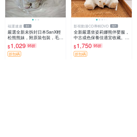
福運連連
影視動漫CD專輯DVD
31
57
嚴選全新未拆封日本SanX輕
全新嚴選坐姿莉娜熊伴嬰服，
松熊熊妹，附原裝包裝，毛絨
中古成色保養佳適宜收藏。無
質地極佳，細膩可愛，推薦收
盒子但品質完好，快速出貨。
1,029
1,750
95折
95折
$
$
藏兼送禮，適合女性好友或家
建議入手！ 中古 玩偶 滬漫
人，限量釋出。鬆熊、熊玩
折扣碼
折扣碼
偶、收藏品