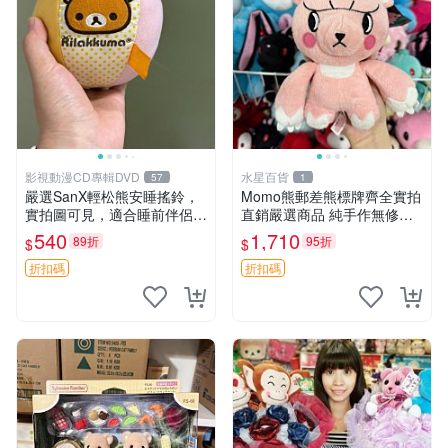
影視動漫CD專輯DVD
水星百貨
57
1
嚴選SanX輕松熊安睡搖鈴，
Momo熊郵差熊標牌齊全實拍
實拍圖可見，適合睡前伴侶，
直銷嚴選商品 純手作無修圖
Picks安撫好物 0325 懸吊 電
可收藏 郵差熊 Momo熊 標牌
540
1,710
89折
95折
$
$
腦
商品
折扣碼
折扣碼