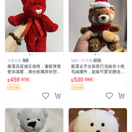
水星百貨
福和二手市場
1
32
嚴選高質感豆袋熊，蓬鬆厚實
嚴選近乎全新星巴克錄音小熊
更添溫暖，適合收藏與休憩。
毛絨擺件，超級可愛宜贈送掛
前胸填充飽滿，背部亦具優雅
飾 錄音小熊 毛絨擺件 贈品
459
530
87折
89折
$
$
設計。 豆袋熊 保暖 溫柔 蓬
松
折扣碼
折扣碼