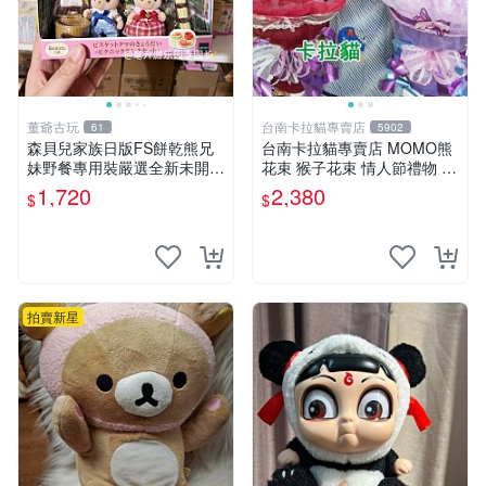
董爺古玩
台南卡拉貓專賣店
61
5902
森貝兒家族日版FS餅乾熊兄
台南卡拉貓專賣店 MOMO熊
妹野餐專用裝嚴選全新未開
花束 猴子花束 情人節禮物 二
封，包含兩組大童款紙盒裝，
選一 可繡字 可今天寄明天到
1,720
2,380
$
$
適合收藏與分享。 餅乾熊兄
妹、野餐、收藏
拍賣新星