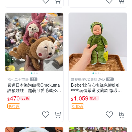
福和二手市場
影視動漫CD專輯DVD
32
57
嚴選日本海淘白熊Omokuma
Bieber比伯安撫綠色熊娃娃
許願娃娃，超萌可愛毛絨公仔
中古玩偶嚴選收藏款 微瑕輕
推薦收藏 白熊 Omokuma 毛
度使用 Bieber綠熊娃娃 中古
470
1,059
88折
95折
$
$
絨玩具 偽裝娃娃 玩具擺飾
玩偶 微瑕
折扣碼
折扣碼