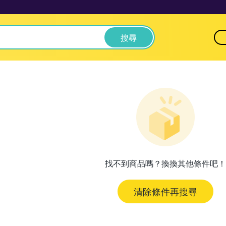
搜尋
找不到商品嗎？換換其他條件吧！
清除條件再搜尋