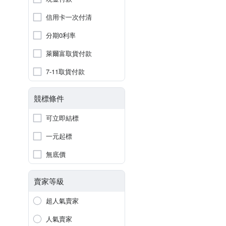
信用卡一次付清
分期0利率
萊爾富取貨付款
7-11取貨付款
競標條件
可立即結標
一元起標
無底價
賣家等級
超人氣賣家
人氣賣家