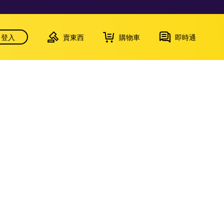
登入
賣東西
購物車
即時通