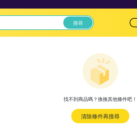
搜尋
找不到商品嗎？換換其他條件吧！
清除條件再搜尋