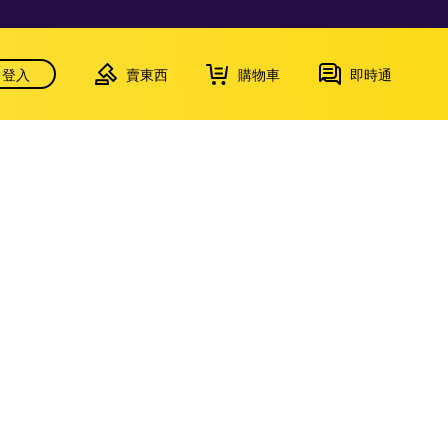
登入
賣東西
購物車
即時通