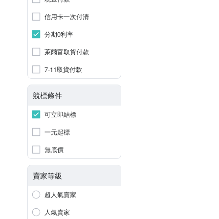
信用卡一次付清
分期0利率
萊爾富取貨付款
7-11取貨付款
競標條件
可立即結標
一元起標
無底價
賣家等級
超人氣賣家
人氣賣家