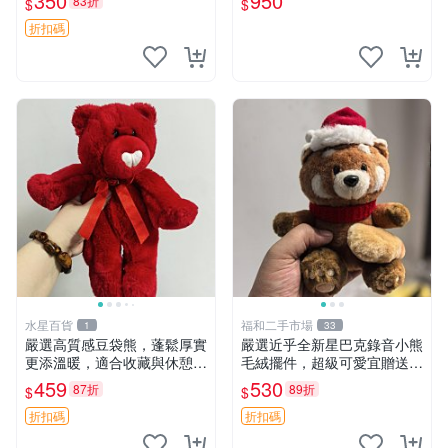
350
950
83折
$
$
箱貼 磁鐵掛件 冰箱飾品
玫瑰卷毛 郵電熊 正品
折扣碼
水星百貨
福和二手市場
1
33
嚴選高質感豆袋熊，蓬鬆厚實
嚴選近乎全新星巴克錄音小熊
更添溫暖，適合收藏與休憩。
毛絨擺件，超級可愛宜贈送掛
前胸填充飽滿，背部亦具優雅
飾 錄音小熊 毛絨擺件 贈品
459
530
87折
89折
$
$
設計。 豆袋熊 保暖 溫柔 蓬
松
折扣碼
折扣碼