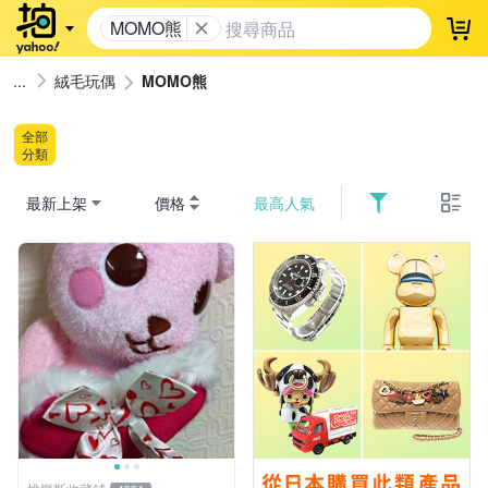
MOMO熊
登
絨毛玩偶
MOMO熊
全部
分類
最新上架
價格
最高人氣