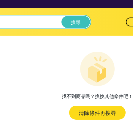
搜尋
找不到商品嗎？換換其他條件吧！
清除條件再搜尋