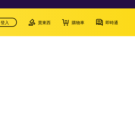
登入
賣東西
購物車
即時通