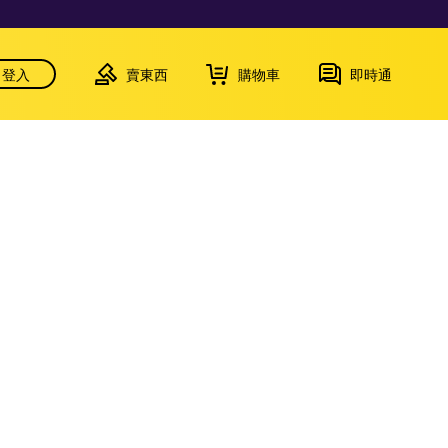
登入
賣東西
購物車
即時通