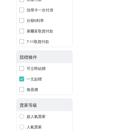
信用卡一次付清
分期0利率
萊爾富取貨付款
7-11取貨付款
競標條件
可立即結標
一元起標
無底價
賣家等級
超人氣賣家
人氣賣家