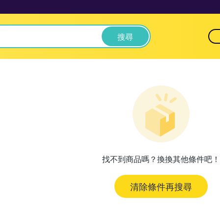
搜尋
找不到商品嗎？換換其他條件吧！
清除條件再搜尋