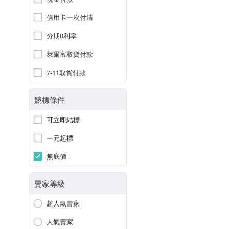
信用卡一次付清
分期0利率
萊爾富取貨付款
7-11取貨付款
競標條件
可立即結標
一元起標
無底價
賣家等級
超人氣賣家
人氣賣家