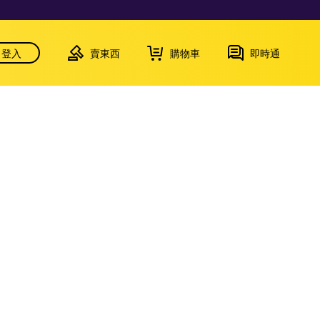
登入
賣東西
購物車
即時通