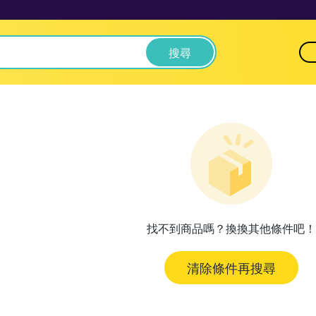
搜尋
找不到商品嗎？換換其他條件吧！
清除條件再搜尋