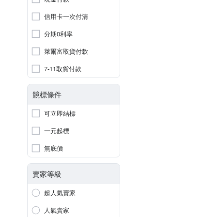
信用卡一次付清
分期0利率
萊爾富取貨付款
7-11取貨付款
競標條件
可立即結標
一元起標
無底價
賣家等級
超人氣賣家
人氣賣家