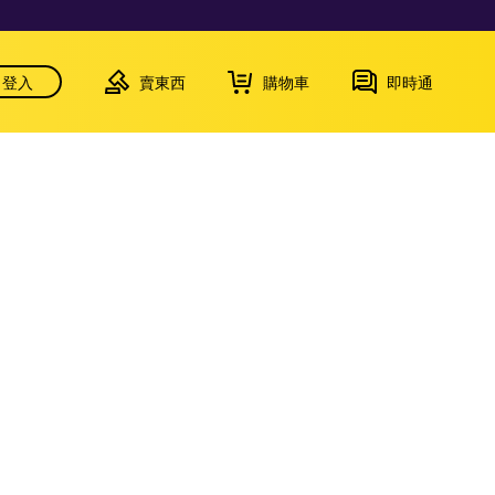
登入
賣東西
購物車
即時通