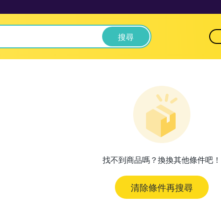
搜尋
找不到商品嗎？換換其他條件吧！
清除條件再搜尋