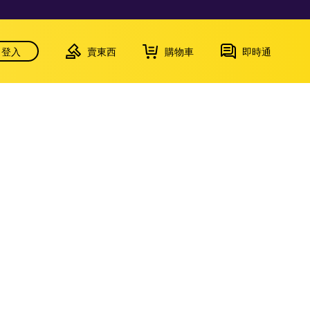
登入
賣東西
購物車
即時通