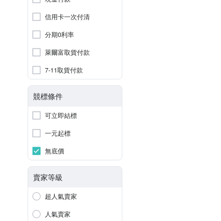
信用卡一次付清
分期0利率
萊爾富取貨付款
7-11取貨付款
競標條件
可立即結標
一元起標
無底價
賣家等級
超人氣賣家
人氣賣家