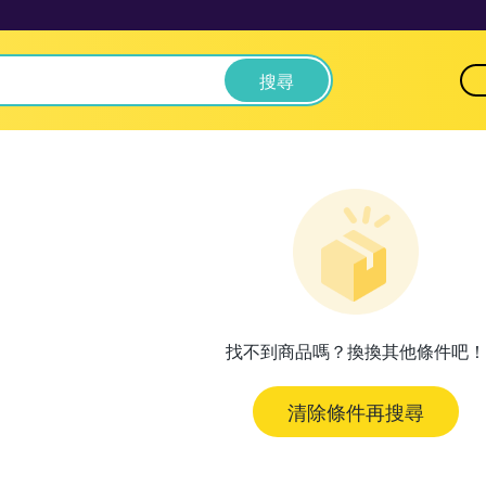
搜尋
找不到商品嗎？換換其他條件吧！
清除條件再搜尋