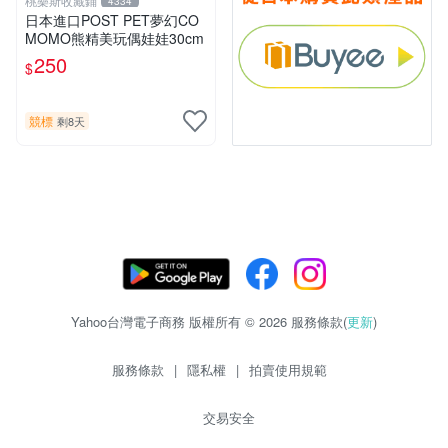
桃樂斯收藏鋪
4334
日本進口POST PET夢幻CO
MOMO熊精美玩偶娃娃30cm
250
$
競標
剩8天
Yahoo台灣電子商務 版權所有 © 2026 服務條款(
更新
)
服務條款
|
隱私權
|
拍賣使用規範
交易安全