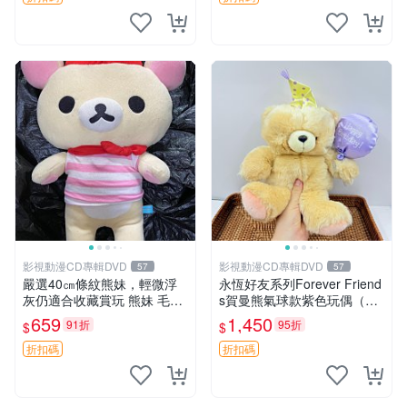
影視動漫CD專輯DVD
影視動漫CD專輯DVD
57
57
嚴選40㎝條紋熊妹，輕微浮
永恆好友系列Forever Friend
灰仍適合收藏賞玩 熊妹 毛絨
s賀曼熊氣球款紫色玩偶（鼻
玩具 浮雕熊
子稍有磨損） 中古玩具 氣球
659
1,450
91折
95折
$
$
熊 玩偶
折扣碼
折扣碼