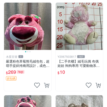
水星百貨
Y2067503817
1
167
嚴選粉色草莓熊毛絨包包，超
【二手衣櫃】絨毛玩偶 布偶
萌手提斜挎兩用設計，成色上
娃娃 狗狗專用 可愛動物系列
佳容量大 粉紅草莓 毛絨包 超
耐咬耐磨玩具 玩偶 粉紅熊寵
269
10
78折
$
$
大容量
物玩具 1120929
折扣碼