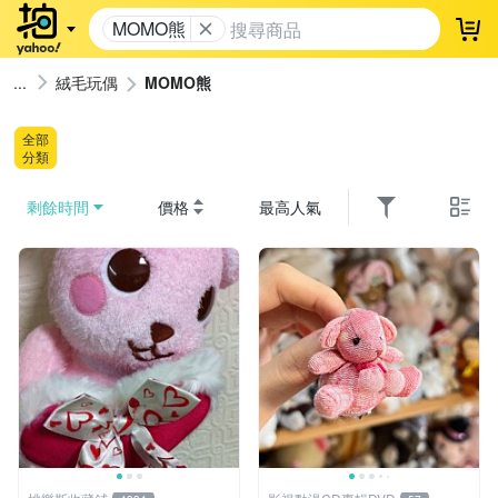
MOMO熊
登
絨毛玩偶
MOMO熊
全部
分類
剩餘時間
價格
最高人氣