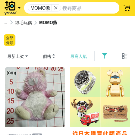
MOMO熊
登
絨毛玩偶
MOMO熊
全部
分類
最新上架
價格
最高人氣