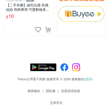
Y2067503817
167
【二手衣櫃】絨毛玩偶 布偶
娃娃 狗狗專用 可愛動物系列
耐咬耐磨玩具 玩偶 粉紅熊寵
10
$
物玩具 1120929
Yahoo台灣電子商務 版權所有 © 2026 服務條款(
更新
)
服務條款
|
隱私權
|
拍賣使用規範
交易安全