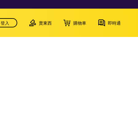
登入
賣東西
購物車
即時通