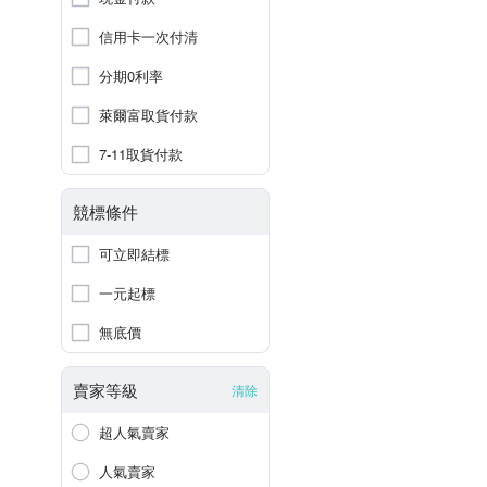
信用卡一次付清
分期0利率
萊爾富取貨付款
7-11取貨付款
競標條件
可立即結標
一元起標
無底價
賣家等級
清除
超人氣賣家
人氣賣家