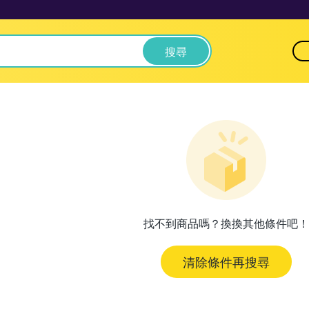
搜尋
找不到商品嗎？換換其他條件吧！
清除條件再搜尋