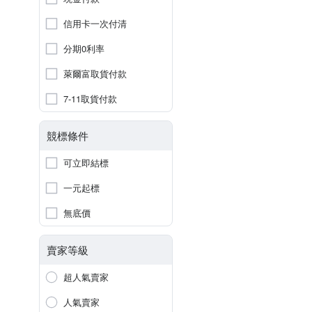
信用卡一次付清
分期0利率
萊爾富取貨付款
7-11取貨付款
競標條件
可立即結標
一元起標
無底價
賣家等級
超人氣賣家
人氣賣家