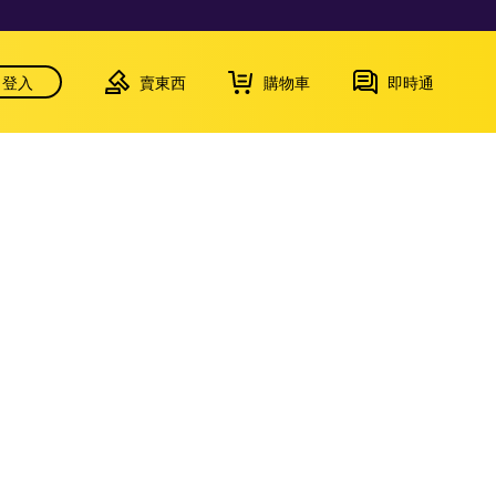
登入
賣東西
購物車
即時通