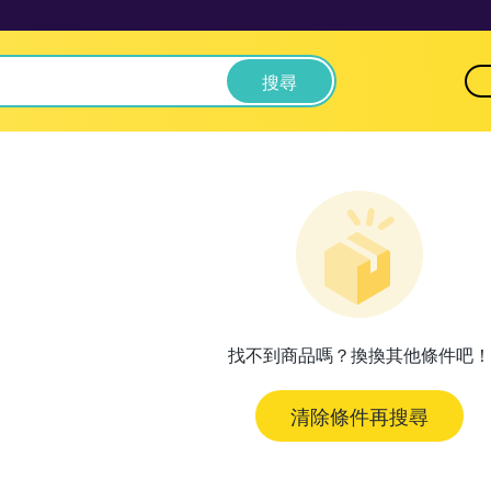
搜尋
找不到商品嗎？換換其他條件吧！
清除條件再搜尋