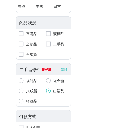
香港
中國
日本
商品狀況
直購品
競標品
全新品
二手品
有現貨
二手品條件
清除
NEW
福利品
近全新
八成新
出清品
收藏品
付款方式
現金付款