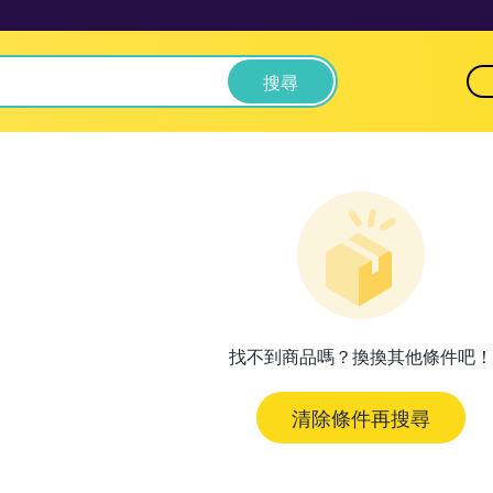
搜尋
找不到商品嗎？換換其他條件吧！
清除條件再搜尋