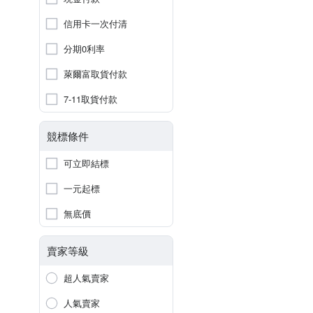
信用卡一次付清
分期0利率
萊爾富取貨付款
7-11取貨付款
競標條件
可立即結標
一元起標
無底價
賣家等級
超人氣賣家
人氣賣家