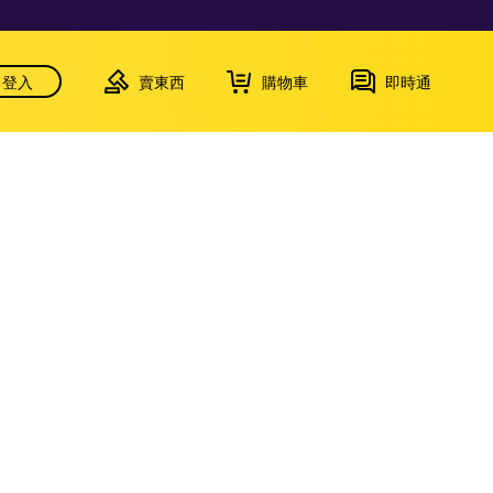
登入
賣東西
購物車
即時通