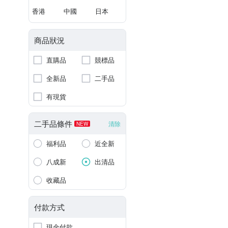
香港
中國
日本
商品狀況
直購品
競標品
全新品
二手品
有現貨
二手品條件
清除
NEW
福利品
近全新
八成新
出清品
收藏品
付款方式
現金付款