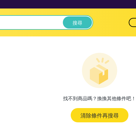
搜尋
找不到商品嗎？換換其他條件吧！
清除條件再搜尋