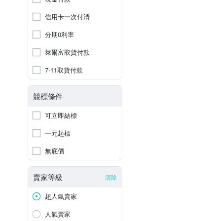
信用卡一次付清
分期0利率
萊爾富取貨付款
7-11取貨付款
競標條件
可立即結標
一元起標
無底價
賣家等級
清除
超人氣賣家
人氣賣家