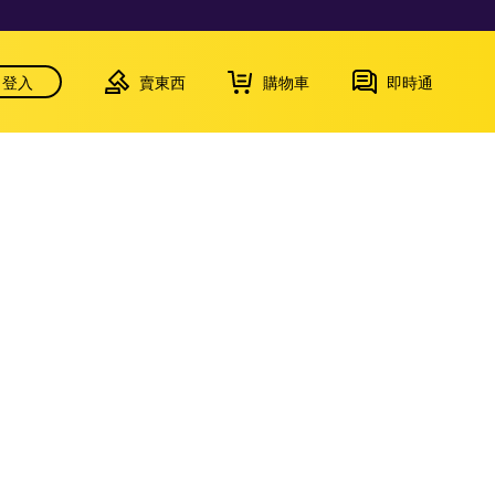
登入
賣東西
購物車
即時通