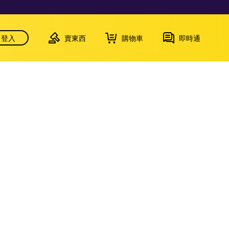
登入
賣東西
購物車
即時通