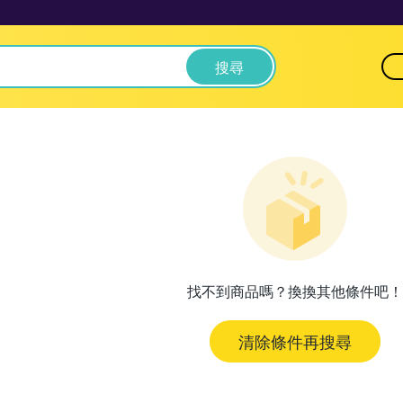
搜尋
找不到商品嗎？換換其他條件吧！
清除條件再搜尋