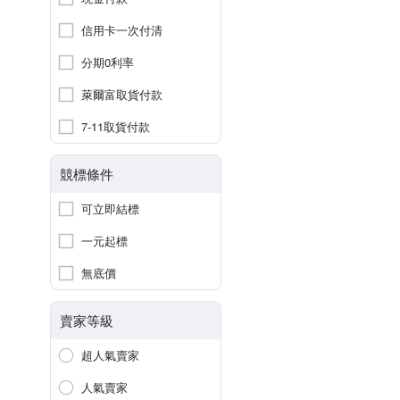
信用卡一次付清
分期0利率
萊爾富取貨付款
7-11取貨付款
競標條件
可立即結標
一元起標
無底價
賣家等級
超人氣賣家
人氣賣家