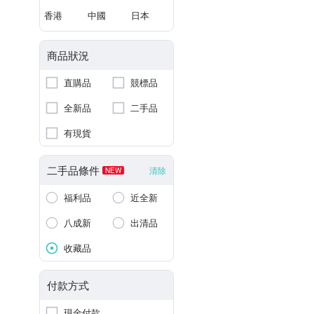
香港
中國
日本
商品狀況
直購品
競標品
全新品
二手品
有現貨
二手品條件
清除
NEW
福利品
近全新
八成新
出清品
收藏品
付款方式
現金付款