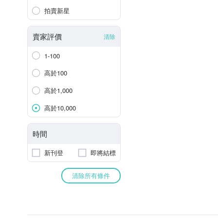
拍賣新星
賣家評價
清除
1-100
高於100
高於1,000
高於10,000
時間
新刊登
即將結標
清除所有條件