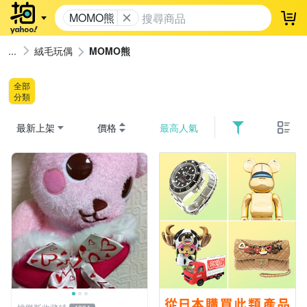
MOMO熊
登
絨毛玩偶
MOMO熊
全部
分類
最新上架
價格
最高人氣