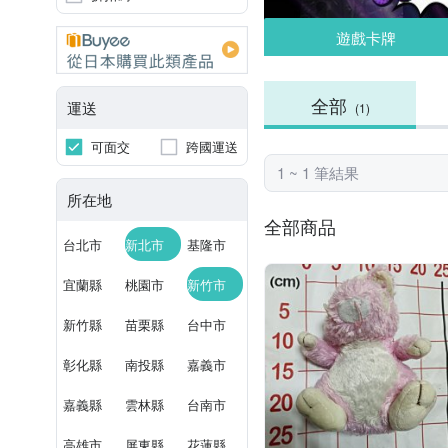
遊戲卡牌
全部
運送
(1)
可面交
跨國運送
1 ~ 1 筆結果
所在地
全部商品
台北市
新北市
基隆市
宜蘭縣
桃園市
新竹市
新竹縣
苗栗縣
台中市
彰化縣
南投縣
嘉義市
嘉義縣
雲林縣
台南市
高雄市
屏東縣
花蓮縣