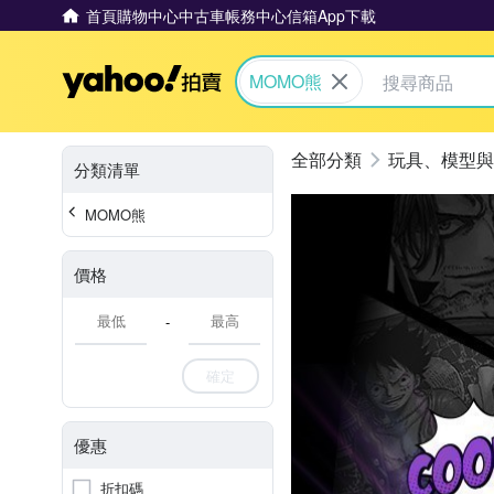
首頁
購物中心
中古車
帳務中心
信箱
App下載
Yahoo拍賣
MOMO熊
玩具、模型與
分類清單
MOMO熊
價格
-
確定
優惠
折扣碼