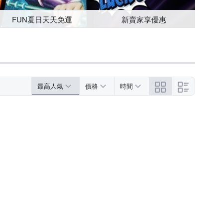
FUN夏日天天免運
新賣家享優惠
最高人氣
價格
時間