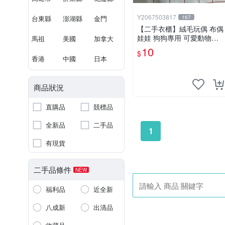
Y2067503817
台東縣
澎湖縣
金門
167
【二手衣櫃】絨毛玩偶 布偶
娃娃 狗狗專用 可愛動物系
馬祖
美國
加拿大
列 耐咬耐磨玩具 玩偶 粉紅
10
$
熊寵物玩具 1120929
香港
中國
日本
商品狀況
直購品
競標品
全新品
二手品
1
有現貨
二手品條件
NEW
福利品
近全新
八成新
出清品