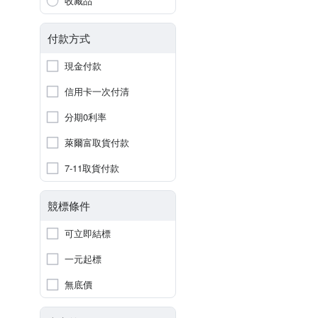
收藏品
付款方式
現金付款
信用卡一次付清
分期0利率
萊爾富取貨付款
7-11取貨付款
競標條件
可立即結標
一元起標
無底價