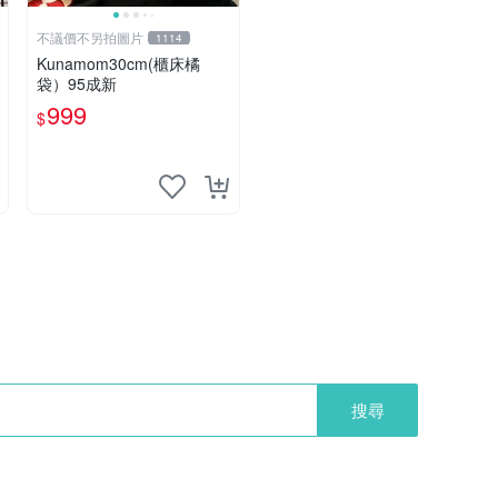
不議價不另拍圖片
1114
Kunamom30cm(櫃床橘
袋）95成新
999
$
搜尋