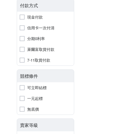
付款方式
現金付款
信用卡一次付清
分期0利率
萊爾富取貨付款
7-11取貨付款
競標條件
可立即結標
一元起標
無底價
賣家等級