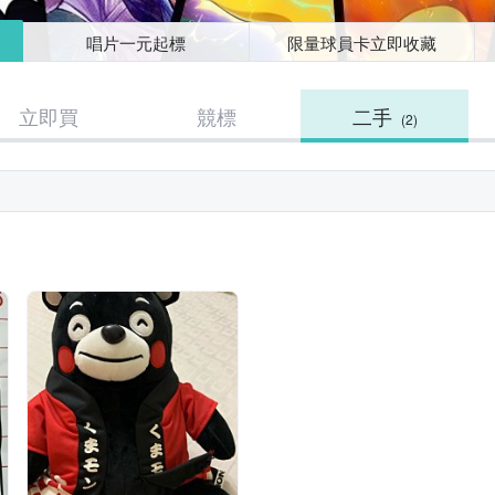
唱片一元起標
限量球員卡立即收藏
立即買
競標
二手
(2)