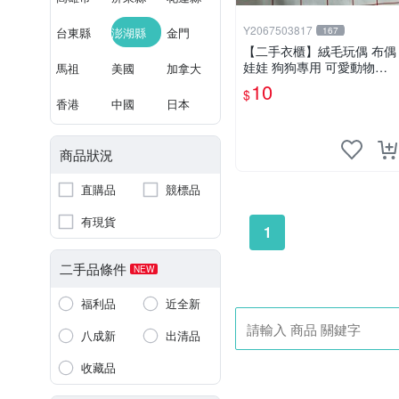
Y2067503817
台東縣
澎湖縣
金門
167
【二手衣櫃】絨毛玩偶 布偶
娃娃 狗狗專用 可愛動物系
馬祖
美國
加拿大
列 耐咬耐磨玩具 玩偶 粉紅
10
$
熊寵物玩具 1120929
香港
中國
日本
商品狀況
直購品
競標品
有現貨
1
二手品條件
NEW
福利品
近全新
八成新
出清品
收藏品