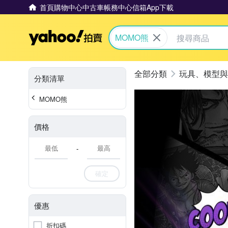
首頁
購物中心
中古車
帳務中心
信箱
App下載
Yahoo拍賣
MOMO熊
玩具、模型與
分類清單
MOMO熊
價格
-
確定
優惠
折扣碼