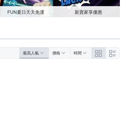
FUN夏日天天免運
新賣家享優惠
最高人氣
價格
時間