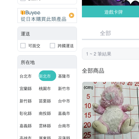
遊戲卡牌
全部
運送
可面交
跨國運送
1 ~ 2 筆結果
所在地
全部商品
台北市
新北市
基隆市
宜蘭縣
桃園市
新竹市
新竹縣
苗栗縣
台中市
彰化縣
南投縣
嘉義市
嘉義縣
雲林縣
台南市
高雄市
屏東縣
花蓮縣