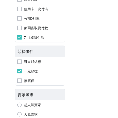
信用卡一次付清
分期0利率
萊爾富取貨付款
7-11取貨付款
競標條件
可立即結標
一元起標
無底價
賣家等級
超人氣賣家
人氣賣家