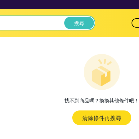
搜尋
找不到商品嗎？換換其他條件吧！
清除條件再搜尋