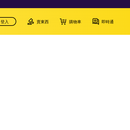
登入
賣東西
購物車
即時通