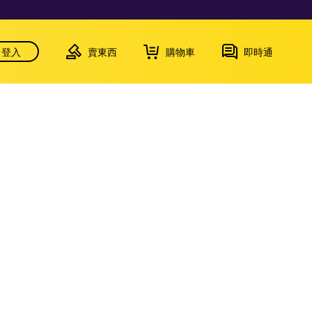
登入
賣東西
購物車
即時通