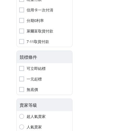
信用卡一次付清
分期0利率
萊爾富取貨付款
7-11取貨付款
競標條件
可立即結標
一元起標
無底價
賣家等級
超人氣賣家
人氣賣家