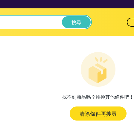
搜尋
找不到商品嗎？換換其他條件吧！
清除條件再搜尋