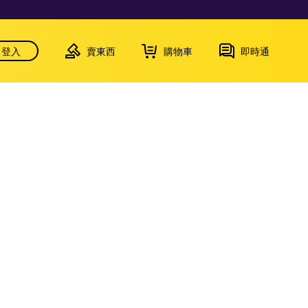
登入
賣東西
購物車
即時通