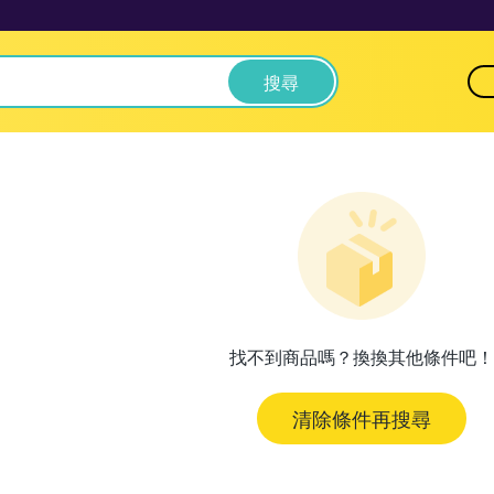
搜尋
找不到商品嗎？換換其他條件吧！
清除條件再搜尋