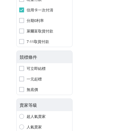
信用卡一次付清
分期0利率
萊爾富取貨付款
7-11取貨付款
競標條件
可立即結標
一元起標
無底價
賣家等級
超人氣賣家
人氣賣家