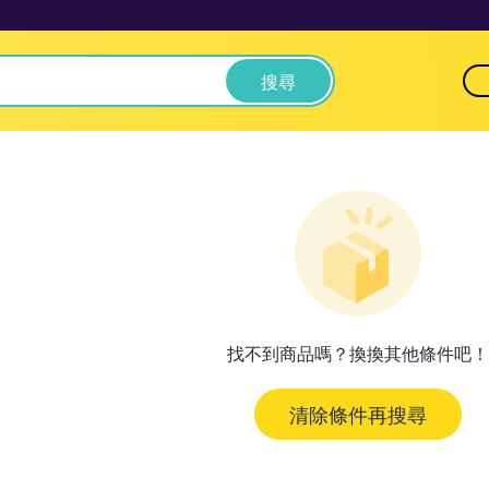
搜尋
找不到商品嗎？換換其他條件吧！
清除條件再搜尋