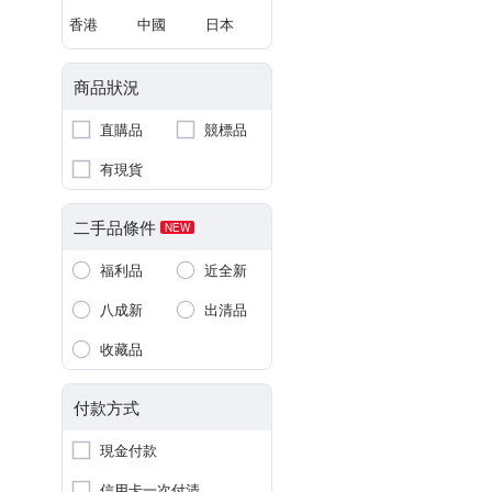
香港
中國
日本
商品狀況
直購品
競標品
有現貨
二手品條件
NEW
福利品
近全新
八成新
出清品
收藏品
付款方式
現金付款
信用卡一次付清