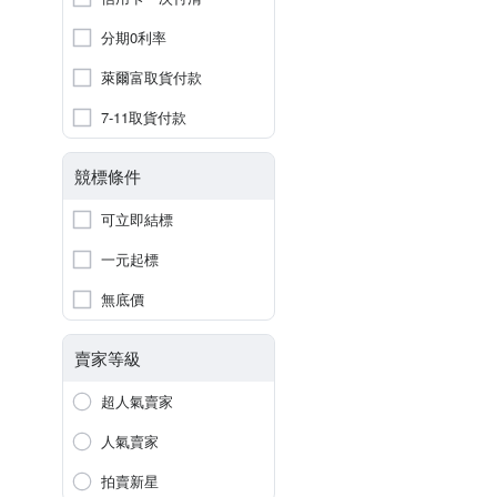
分期0利率
萊爾富取貨付款
7-11取貨付款
競標條件
可立即結標
一元起標
無底價
賣家等級
超人氣賣家
人氣賣家
拍賣新星