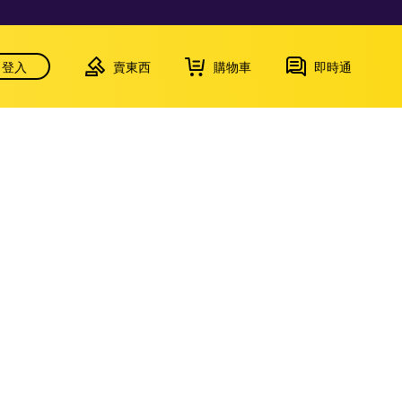
登入
賣東西
購物車
即時通