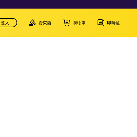
登入
賣東西
購物車
即時通