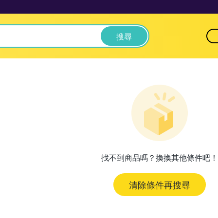
搜尋
找不到商品嗎？換換其他條件吧！
清除條件再搜尋