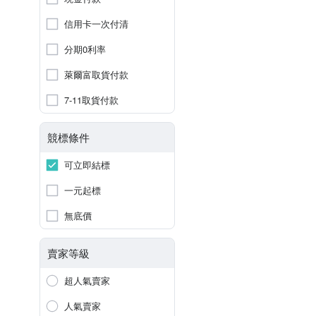
信用卡一次付清
分期0利率
萊爾富取貨付款
7-11取貨付款
競標條件
可立即結標
一元起標
無底價
賣家等級
超人氣賣家
人氣賣家