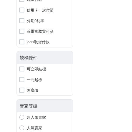
信用卡一次付清
分期0利率
萊爾富取貨付款
7-11取貨付款
競標條件
可立即結標
一元起標
無底價
賣家等級
超人氣賣家
人氣賣家