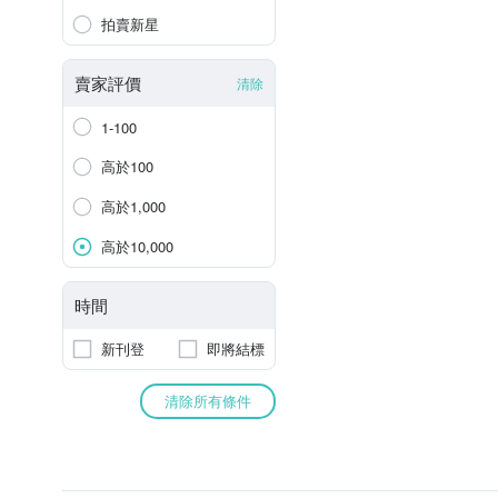
拍賣新星
賣家評價
清除
1-100
高於100
高於1,000
高於10,000
時間
新刊登
即將結標
清除所有條件