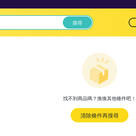
搜尋
找不到商品嗎？換換其他條件吧！
清除條件再搜尋