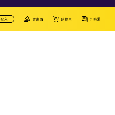
登入
賣東西
購物車
即時通