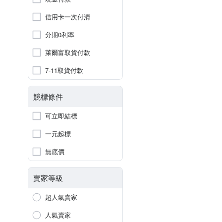
信用卡一次付清
分期0利率
萊爾富取貨付款
7-11取貨付款
競標條件
可立即結標
一元起標
無底價
賣家等級
超人氣賣家
人氣賣家