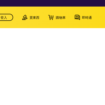
登入
賣東西
購物車
即時通