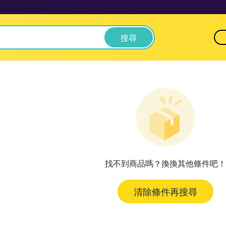
搜尋
找不到商品嗎？換換其他條件吧！
清除條件再搜尋