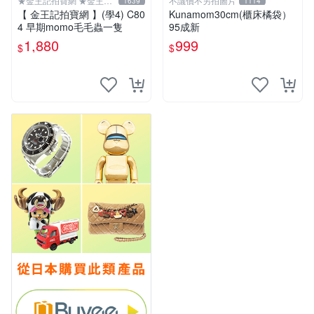
★金王記拍寶網 ★金王記
不議價不另拍圖片
1639
1114
拍寶趣
【 金王記拍寶網 】(學4) C80
Kunamom30cm(櫃床橘袋）
4 早期momo毛毛蟲一隻
95成新
1,880
999
$
$