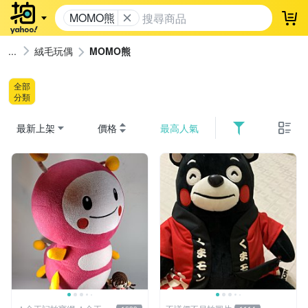
MOMO熊
登
絨毛玩偶
MOMO熊
全部
分類
最新上架
價格
最高人氣