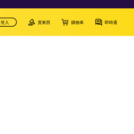
登入
賣東西
購物車
即時通