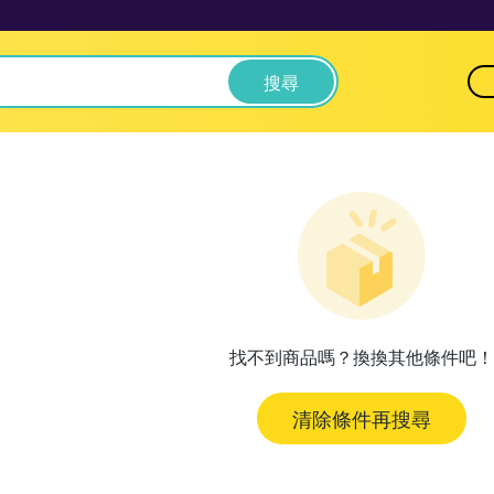
搜尋
找不到商品嗎？換換其他條件吧！
清除條件再搜尋