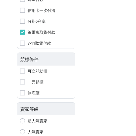
信用卡一次付清
分期0利率
萊爾富取貨付款
7-11取貨付款
競標條件
可立即結標
一元起標
無底價
賣家等級
超人氣賣家
人氣賣家