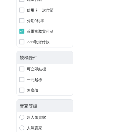
信用卡一次付清
分期0利率
萊爾富取貨付款
7-11取貨付款
競標條件
可立即結標
一元起標
無底價
賣家等級
超人氣賣家
人氣賣家