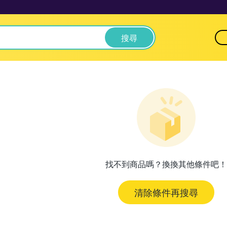
搜尋
找不到商品嗎？換換其他條件吧！
清除條件再搜尋