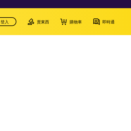
登入
賣東西
購物車
即時通