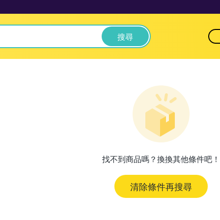
搜尋
找不到商品嗎？換換其他條件吧！
清除條件再搜尋