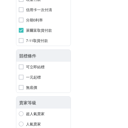
信用卡一次付清
分期0利率
萊爾富取貨付款
7-11取貨付款
競標條件
可立即結標
一元起標
無底價
賣家等級
超人氣賣家
人氣賣家