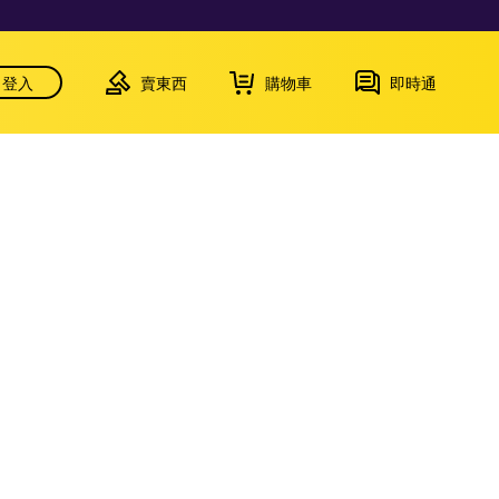
登入
賣東西
購物車
即時通