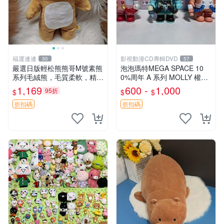
福運連連
影視動漫CD專輯DVD
30
57
嚴選日版輕松熊熊哥M號素熊
泡泡瑪特MEGA SPACE 10
系列毛絨熊，毛質柔軟，精緻
0%周年 A 系列 MOLLY 權威
可愛，尺寸35cm，保存狀態
隱藏款 嚴選薄荷巧克力色 80
1,169
600 -
1,000
95折
$
$
$
優異。收藏或贈送皆為佳選。
年代風味 權威推薦 合適收藏
中古 毛絨熊 毛玩偶
折扣碼
折扣碼