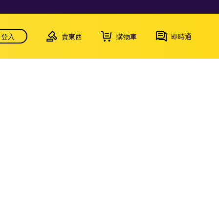
登入
賣東西
購物車
即時通