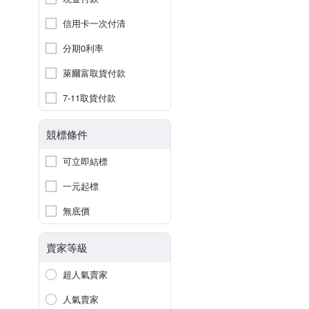
信用卡一次付清
分期0利率
萊爾富取貨付款
7-11取貨付款
競標條件
可立即結標
一元起標
無底價
賣家等級
超人氣賣家
人氣賣家