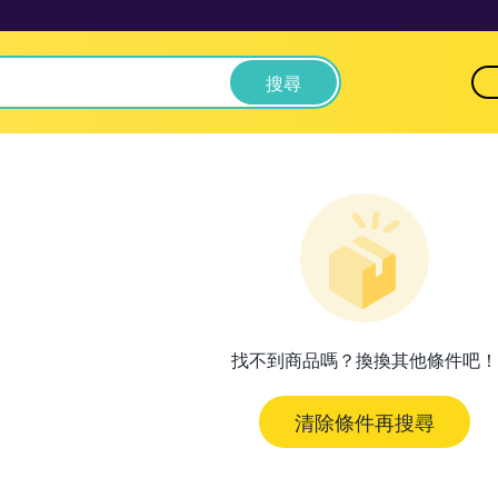
搜尋
找不到商品嗎？換換其他條件吧！
清除條件再搜尋