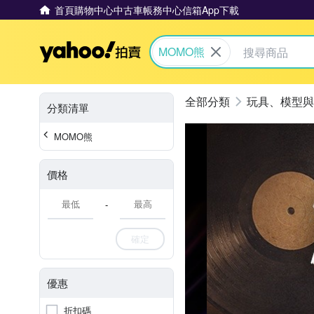
首頁
購物中心
中古車
帳務中心
信箱
App下載
Yahoo拍賣
MOMO熊
玩具、模型與
分類清單
MOMO熊
價格
-
確定
優惠
折扣碼