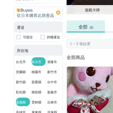
遊戲卡牌
全部
運送
(3)
可面交
跨國運送
1 ~ 3 筆結果
所在地
全部商品
台北市
新北市
基隆市
宜蘭縣
桃園市
新竹市
新竹縣
苗栗縣
台中市
彰化縣
南投縣
嘉義市
嘉義縣
雲林縣
台南市
高雄市
屏東縣
花蓮縣