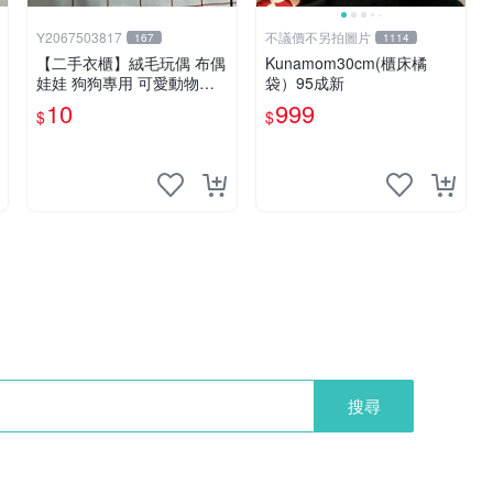
Y2067503817
不議價不另拍圖片
167
1114
【二手衣櫃】絨毛玩偶 布偶
Kunamom30cm(櫃床橘
娃娃 狗狗專用 可愛動物系
袋）95成新
列 耐咬耐磨玩具 玩偶 粉紅
10
999
$
$
熊寵物玩具 1120929
搜尋