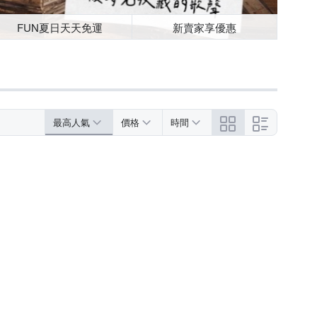
FUN夏日天天免運
新賣家享優惠
最高人氣
價格
時間