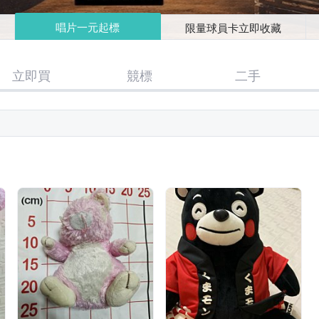
唱片一元起標
限量球員卡立即收藏
立即買
競標
二手