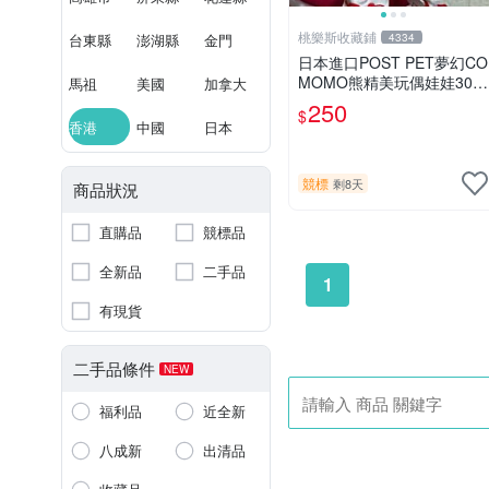
桃樂斯收藏鋪
台東縣
澎湖縣
金門
4334
日本進口POST PET夢幻CO
MOMO熊精美玩偶娃娃30c
馬祖
美國
加拿大
m
250
$
香港
中國
日本
競標
剩8天
商品狀況
直購品
競標品
全新品
二手品
1
有現貨
二手品條件
NEW
福利品
近全新
八成新
出清品