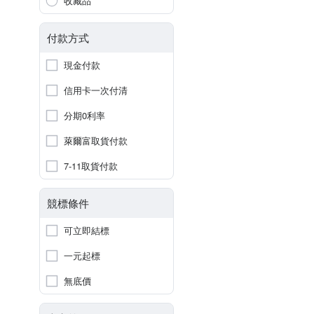
收藏品
付款方式
現金付款
信用卡一次付清
分期0利率
萊爾富取貨付款
7-11取貨付款
競標條件
可立即結標
一元起標
無底價